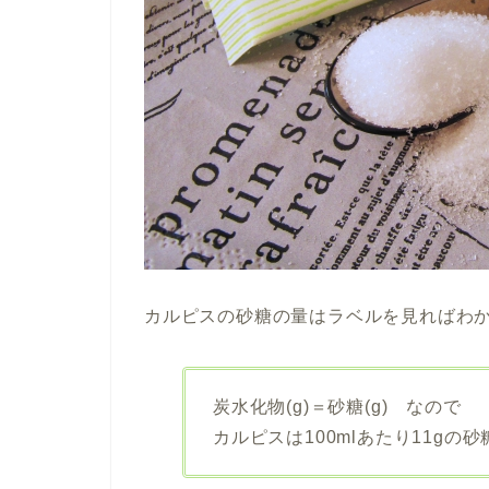
カルピスの砂糖の量はラベルを見ればわ
炭水化物(g)＝砂糖(g) なので
カルピスは100mlあたり11g