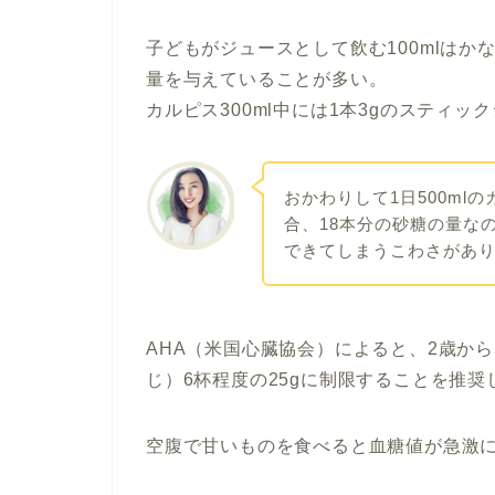
子どもがジュースとして飲む100mlはかな
量を与えていることが多い。
カルピス300ml中には1本3gのスティ
おかわりして1日500ml
合、18本分の砂糖の量な
できてしまうこわさがあ
AHA（米国心臓協会）によると、2歳か
じ）6杯程度の25gに制限することを推奨
空腹で甘いものを食べると血糖値が急激