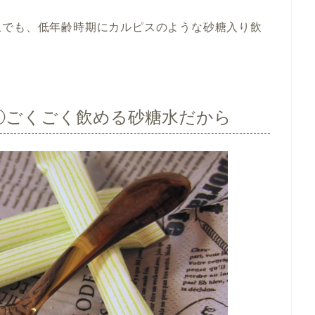
上でも、低年齢時期にカルピスのような砂糖入り飲
。
①ごくごく飲める砂糖水だから