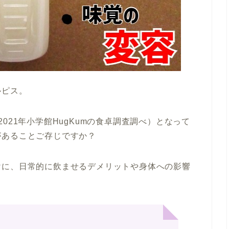
ルピス。
021年小学館HugKumの食卓調査調べ）となって
があることご存じですか？
けに、日常的に飲ませるデメリットや身体への影響